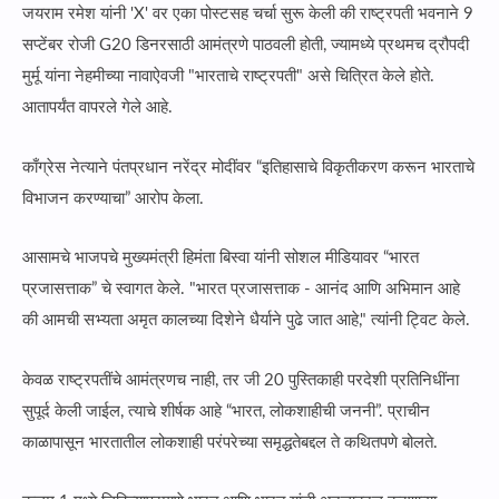
जयराम रमेश यांनी 'X' वर एका पोस्टसह चर्चा सुरू केली की राष्ट्रपती भवनाने 9
सप्टेंबर रोजी G20 डिनरसाठी आमंत्रणे पाठवली होती, ज्यामध्ये प्रथमच द्रौपदी
मुर्मू यांना नेहमीच्या नावाऐवजी "भारताचे राष्ट्रपती" असे चित्रित केले होते.
आतापर्यंत वापरले गेले आहे.
काँग्रेस नेत्याने पंतप्रधान नरेंद्र मोदींवर “इतिहासाचे विकृतीकरण करून भारताचे
विभाजन करण्याचा” आरोप केला.
आसामचे भाजपचे मुख्यमंत्री हिमंता बिस्वा यांनी सोशल मीडियावर “भारत
प्रजासत्ताक” चे स्वागत केले. "भारत प्रजासत्ताक - आनंद आणि अभिमान आहे
की आमची सभ्यता अमृत कालच्या दिशेने धैर्याने पुढे जात आहे," त्यांनी ट्विट केले.
केवळ राष्ट्रपतींचे आमंत्रणच नाही, तर जी 20 पुस्तिकाही परदेशी प्रतिनिधींना
सुपूर्द केली जाईल, त्याचे शीर्षक आहे “भारत, लोकशाहीची जननी”. प्राचीन
काळापासून भारतातील लोकशाही परंपरेच्या समृद्धतेबद्दल ते कथितपणे बोलते.