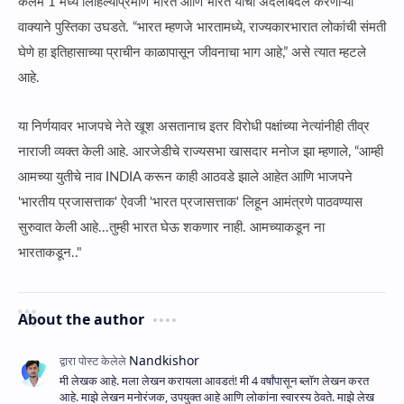
कलम 1 मध्ये लिहिल्याप्रमाणे भारत आणि भारत यांची अदलाबदल करणाऱ्या
वाक्याने पुस्तिका उघडते. “भारत म्हणजे भारतामध्ये, राज्यकारभारात लोकांची संमती
घेणे हा इतिहासाच्या प्राचीन काळापासून जीवनाचा भाग आहे,” असे त्यात म्हटले
आहे.
या निर्णयावर भाजपचे नेते खूश असतानाच इतर विरोधी पक्षांच्या नेत्यांनीही तीव्र
नाराजी व्यक्त केली आहे. आरजेडीचे राज्यसभा खासदार मनोज झा म्हणाले, “आम्ही
आमच्या युतीचे नाव INDIA करून काही आठवडे झाले आहेत आणि भाजपने
'भारतीय प्रजासत्ताक' ऐवजी 'भारत प्रजासत्ताक' लिहून आमंत्रणे पाठवण्यास
सुरुवात केली आहे...तुम्ही भारत घेऊ शकणार नाही. आमच्याकडून ना
भारताकडून.."
About the author
मी लेखक आहे. मला लेखन करायला आवडतं! मी 4 वर्षांपासून ब्लॉग लेखन करत
आहे. माझे लेखन मनोरंजक, उपयुक्त आहे आणि लोकांना स्वारस्य ठेवते. माझे लेख